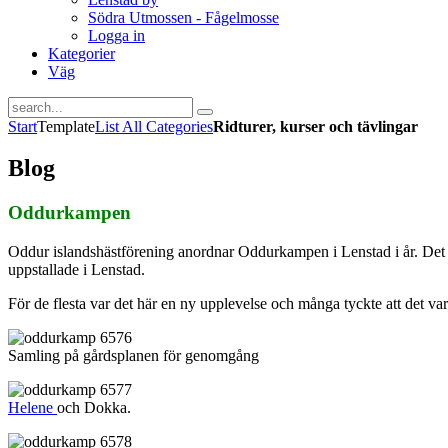
Södra Utmossen - Fågelmosse
Logga in
Kategorier
Väg
Start
Template
List All Categories
Ridturer, kurser och tävlingar
Blog
Oddurkampen
Oddur islandshästförening anordnar Oddurkampen i Lenstad i år. Det b
uppstallade i Lenstad.
För de flesta var det här en ny upplevelse och många tyckte att det var
Samling på gårdsplanen för genomgång
Helene
och Dokka.