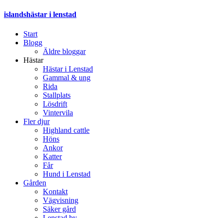
islandshästar i lenstad
Start
Blogg
Äldre bloggar
Hästar
Hästar i Lenstad
Gammal & ung
Rida
Stallplats
Lösdrift
Vintervila
Fler djur
Highland cattle
Höns
Ankor
Katter
Får
Hund i Lenstad
Gården
Kontakt
Vägvisning
Säker gård
Lenstad by