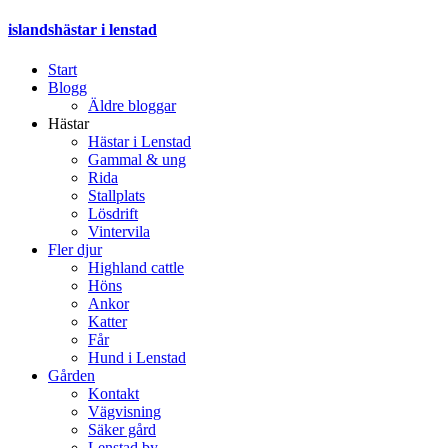
islandshästar i lenstad
Start
Blogg
Äldre bloggar
Hästar
Hästar i Lenstad
Gammal & ung
Rida
Stallplats
Lösdrift
Vintervila
Fler djur
Highland cattle
Höns
Ankor
Katter
Får
Hund i Lenstad
Gården
Kontakt
Vägvisning
Säker gård
Lenstad by