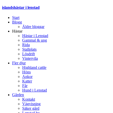
islandshästar i lenstad
Start
Blogg
Äldre bloggar
Hästar
Hästar i Lenstad
Gammal & ung
Rida
Stallplats
Lösdrift
Vintervila
Fler djur
Highland cattle
Höns
Ankor
Katter
Får
Hund i Lenstad
Gården
Kontakt
Vägvisning
Säker gård
Lenstad by