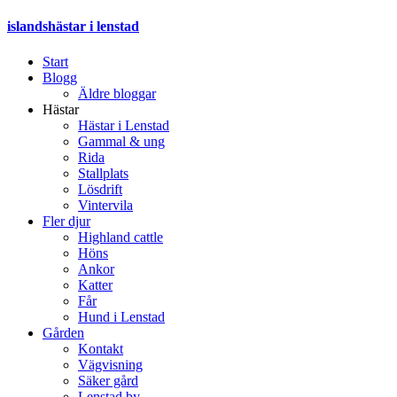
islandshästar i lenstad
Start
Blogg
Äldre bloggar
Hästar
Hästar i Lenstad
Gammal & ung
Rida
Stallplats
Lösdrift
Vintervila
Fler djur
Highland cattle
Höns
Ankor
Katter
Får
Hund i Lenstad
Gården
Kontakt
Vägvisning
Säker gård
Lenstad by