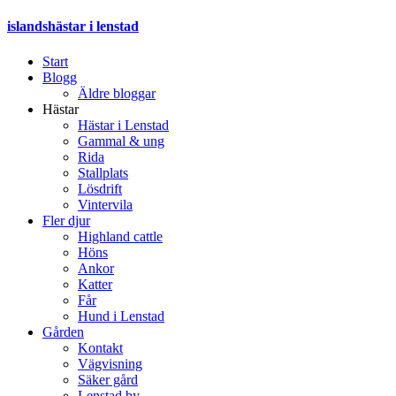
islandshästar i lenstad
Start
Blogg
Äldre bloggar
Hästar
Hästar i Lenstad
Gammal & ung
Rida
Stallplats
Lösdrift
Vintervila
Fler djur
Highland cattle
Höns
Ankor
Katter
Får
Hund i Lenstad
Gården
Kontakt
Vägvisning
Säker gård
Lenstad by