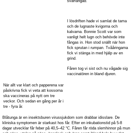
svårfångad.
I lösdriften hade vi samlat de tama
och de lugnaste kvigorna och
kalvarna. Bonnie Scott var som
vanligt helt lugn och behövde inte
fångas in. Hon stod snällt när hon
fick sprutan i rumpan. Tvååringarna
fick vi stänga in med hjälp av en
grind.
Fåren tog vi sist och nu vågade sig
vaccinatören in bland djuren.
När allt var klart och papperena var
påskrivna fick vi veta att kossorna
ska vaccineras på nytt om tre
veckor. Och sedan en gång per år i
tre - fyra år.
Blåtunga
är en insektsburen virussjukdom som drabbar idisslare. De
kliniska symptomen är starkast hos får. Efter en inkubationstid på 5-8
dagar utvecklar får feber på 40,5–42 °C. Fåren får röda slemhinnor på mun