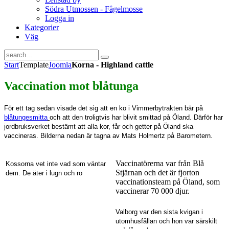
Södra Utmossen - Fågelmosse
Logga in
Kategorier
Väg
Start
Template
Joomla
Korna - Highland cattle
Vaccination mot blåtunga
För ett tag sedan visade det sig att en ko i Vimmerbytrakten bär på
blåtungesmitta
och att den troligtvis har blivit smittad på Öland. Därför har
jordbruksverket bestämt att alla kor, får och getter på Öland ska
vaccineras. Bilderna nedan är tagna av Mats Holmertz på Barometern.
Vaccinatörerna var från Blå
Kossorna vet inte vad som väntar
Stjärnan och det är fjorton
dem. De äter i lugn och ro
vaccinationsteam på Öland, som
vaccinerar 70 000 djur.
Valborg var den sista kvigan i
utomhusfållan och hon var särskilt