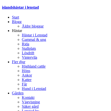
islandshästar i lenstad
Start
Blogg
Äldre bloggar
Hästar
Hästar i Lenstad
Gammal & ung
Rida
Stallplats
Lösdrift
Vintervila
Fler djur
Highland cattle
Höns
Ankor
Katter
Får
Hund i Lenstad
Gården
Kontakt
Vägvisning
Säker gård
Lenstad by