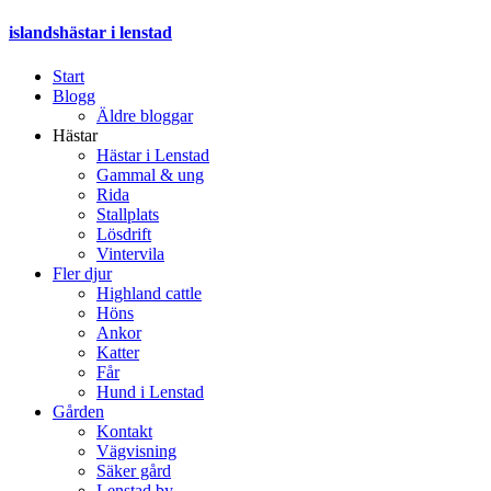
islandshästar i lenstad
Start
Blogg
Äldre bloggar
Hästar
Hästar i Lenstad
Gammal & ung
Rida
Stallplats
Lösdrift
Vintervila
Fler djur
Highland cattle
Höns
Ankor
Katter
Får
Hund i Lenstad
Gården
Kontakt
Vägvisning
Säker gård
Lenstad by