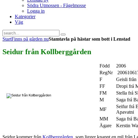
Södra Utmossen - Fågelmosse
Logga in
Kategorier
Väg
Start
Finns på gården nu
Stamtavla på hästar som bott i Lenstad
Seidur från Kollberggården
Född
2006
RegNr
20061061
F
Geisli från
FF
Dropi frá M
FM
Stella frá 
M
Saga frá B
Seifur frá 
MF
Apavatni
MM
Saga frá B
Ägare
Kerstin Wa
Seidur kommer från
Kollberggården
, som ligger knappt en mil från Le