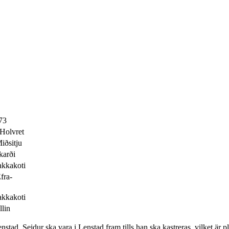
73
 Holvret
iðsitju
Skarði
akkakoti
Efra-
akkakoti
llin
nstad. Seidur ska vara i Lenstad fram tills han ska kastreras, vilket är pl