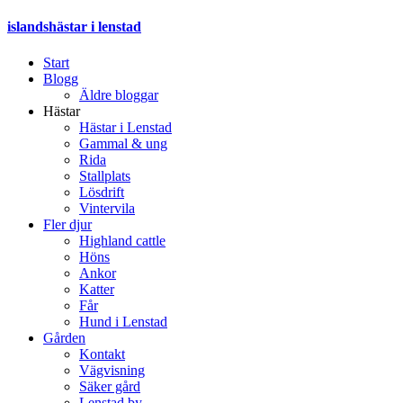
islandshästar i lenstad
Start
Blogg
Äldre bloggar
Hästar
Hästar i Lenstad
Gammal & ung
Rida
Stallplats
Lösdrift
Vintervila
Fler djur
Highland cattle
Höns
Ankor
Katter
Får
Hund i Lenstad
Gården
Kontakt
Vägvisning
Säker gård
Lenstad by